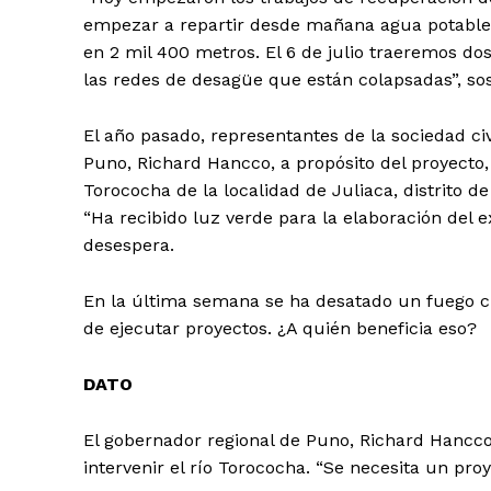
SUSCRIB
empezar a repartir desde mañana agua potable,
en 2 mil 400 metros. El 6 de julio traeremos do
las redes de desagüe que están colapsadas”, sos
El año pasado, representantes de la sociedad civ
Puno, Richard Hancco, a propósito del proyecto,
Torococha de la localidad de Juliaca, distrito 
“Ha recibido luz verde para la elaboración del ex
desespera.
En la última semana se ha desatado un fuego cr
de ejecutar proyectos. ¿A quién beneficia eso?
DATO
El gobernador regional de Puno, Richard Hancco
intervenir el río Torococha. “Se necesita un pro