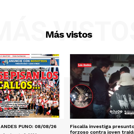
MÁS VISTO
Más vistos
 ANDES PUNO: 08/08/26
Fiscalía investiga presunt
forzoso contra joven traí