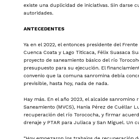
existe una duplicidad de iniciativas. Sin darse 
autoridades.
ANTECEDENTES
Ya en el 2022, el entonces presidente del Frent
Cuenca Coata y Lago Titicaca, Félix Suasaca Su
proyecto de saneamiento básico del río Toroco
presupuesto para su ejecución. El financiamient
convenio que la comuna sanromina debía concr
previsible, hasta hoy, nada de nada.
Hay más. En el año 2023, el alcalde sanromino r
Saneamiento (MVCS), Hania Pérez de Cuéllar Lubi
recuperación del río Torococha, y firmar acuerd
drenaje y PTAR para Juliaca y San Miguel. Un c
“Hoy empezaron los trabajos de recuperación de