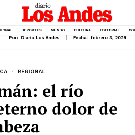
GIONAL
DEPORTES
MUNDO
CULTURA
EDITORIAL
CO
Por:
Diario Los Andes
Fecha:
febrero 3, 2025
ICA
REGIONAL
mán: el río
eterno dolor de
abeza