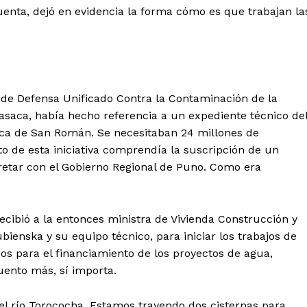
cuenta, dejó en evidencia la forma cómo es que trabajan la
e de Defensa Unificado Contra la Contaminación de la
asaca, había hecho referencia a un expediente técnico de
hca de San Román. Se necesitaban 24 millones de
o de esta iniciativa comprendía la suscripción de un
etar con el Gobierno Regional de Puno. Como era
Diario los Andes
ecibió a la entonces ministra de Vivienda Construcción y
Nosotros
enska y su equipo técnico, para iniciar los trabajos de
Contacto
os para el financiamiento de los proyectos de agua,
uento más, sí importa.
Prensa
l río Torococha. Estamos trayendo dos cisternas para