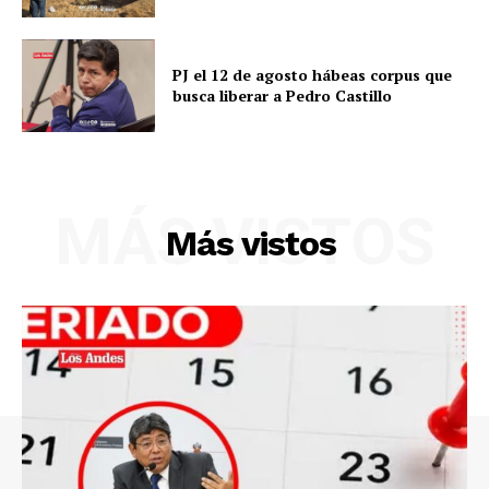
SUSCRIBETE
PJ el 12 de agosto hábeas corpus que
busca liberar a Pedro Castillo
Diario los Andes
Nosotros
MÁS VISTOS
Contacto
Más vistos
Prensa