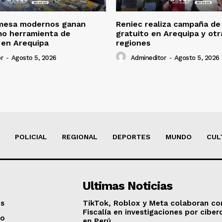
mesa modernos ganan
Reniec realiza campaña de
mo herramienta de
gratuito en Arequipa y otr
 en Arequipa
regiones
r
-
Agosto 5, 2026
Admineditor
-
Agosto 5, 2026
POLICIAL
REGIONAL
DEPORTES
MUNDO
CUL
Ultimas Noticias
os
TikTok, Roblox y Meta colaboran co
Fiscalía en investigaciones por ciber
to
en Perú