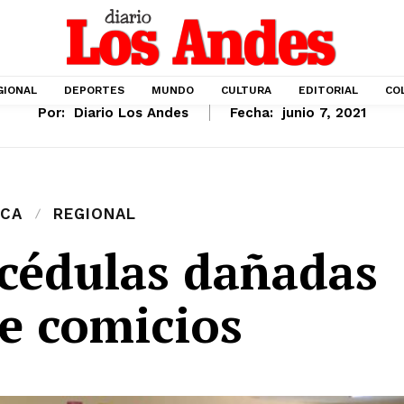
GIONAL
DEPORTES
MUNDO
CULTURA
EDITORIAL
CO
Por:
Diario Los Andes
Fecha:
junio 7, 2021
ICA
REGIONAL
 cédulas dañadas
e comicios