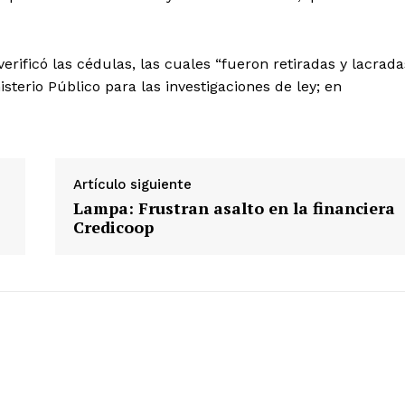
erificó las cédulas, las cuales “fueron retiradas y lacrada
terio Público para las investigaciones de ley; en
Diario los Andes
Nosotros
Artículo siguiente
Contacto
Lampa: Frustran asalto en la financiera
Prensa
Credicoop
ETE