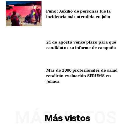
Puno: Auxilio de personas fue la
incidencia más atendida en julio
24 de agosto vence plazo para que
candidatos su informe de campaña
Más de 2000 profesionales de salud
rendirán evaluación SERUMS en
Juliaca
SUSCRIBETE
MÁS VISTOS
Más vistos
Diario los Andes
Nosotros