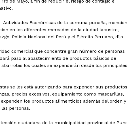
 1ro de Mayo, a fin de reducir el riesgo de contagio e
asivo.
 de Actividades Económicas de la comuna puneña, mencio
ación en los diferentes mercados de la ciudad lacustre,
o, Policía Nacional del Perú y el Ejército Peruano, dijo.
ctividad comercial que concentre gran número de personas
dará paso al abastecimiento de productos básicos de
 abarrotes los cuales se expenderán desde los principale
Diario los Andes
stas se les está autorizando para expender sus producto
anzas, precios excesivos, equipamiento como mascarillas,
Nosotros
e expenden los productos alimenticios además del orden y
Contacto
 las personas.
Prensa
tección ciudadana de la municipalidad provincial de Puno