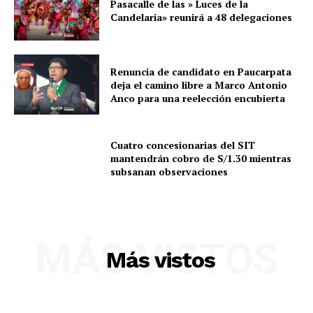
Pasacalle de las » Luces de la
Candelaria» reunirá a 48 delegaciones
Renuncia de candidato en Paucarpata
deja el camino libre a Marco Antonio
Anco para una reelección encubierta
Cuatro concesionarias del SIT
mantendrán cobro de S/1.30 mientras
subsanan observaciones
SUSCRIBETE
MÁS VISTOS
Más vistos
Diario los Andes
Nosotros