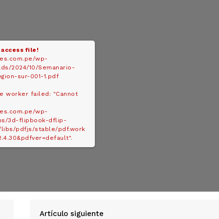
 access file!
des.com.pe/wp-
ads/2024/10/Semanario-
gion-sur-001-1.pdf
ke worker failed: "Cannot
:
Diario los Andes
des.com.pe/wp-
ns/3d-flipbook-dflip-
/libs/pdfjs/stable/pdf.work
Nosotros
2.4.30&pdfver=default".
Contacto
Prensa
ETE
Artículo siguiente