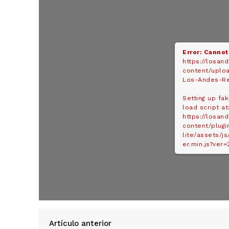
Error: Cannot
https://losan
content/uplo
Los-Andes-Re
Setting up fa
load script at
https://losan
content/plugi
lite/assets/js
er.min.js?ver=
SUSCRIB
Artículo anterior