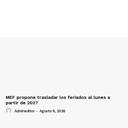
SUSCRIBETE
Diario los Andes
Nosotros
Contacto
Prensa
MEF propone trasladar los feriados al lunes a
partir de 2027
Admineditor
-
Agosto 8, 2026