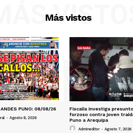
MÁS VISTO
Más vistos
 ANDES PUNO: 08/08/26
Fiscalía investiga presunt
forzoso contra joven traí
ral
-
Agosto 8, 2026
Puno a Arequipa
Admineditor
-
Agosto 7, 2026