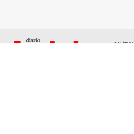
POLÍTICA
Nosotros
Menú
Diario referente del sur del Perú, espacio de
Nosotr
reflexión sobre el desarrollo humano y su
Contac
relación con el medio ambiente, la sociedad y
Prensa
la economía