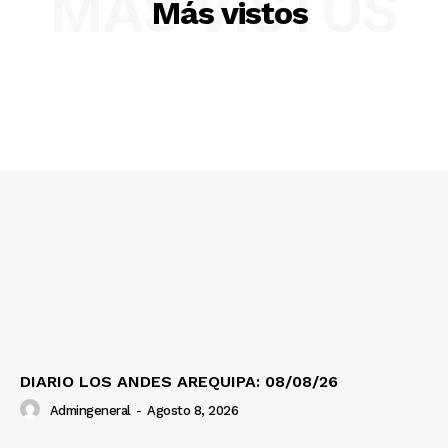
MÁS VISTOS
Más vistos
SUSCRIBETE
Diario los Andes
Nosotros
Contacto
Prensa
DIARIO LOS ANDES AREQUIPA: 08/08/26
Admingeneral
-
Agosto 8, 2026