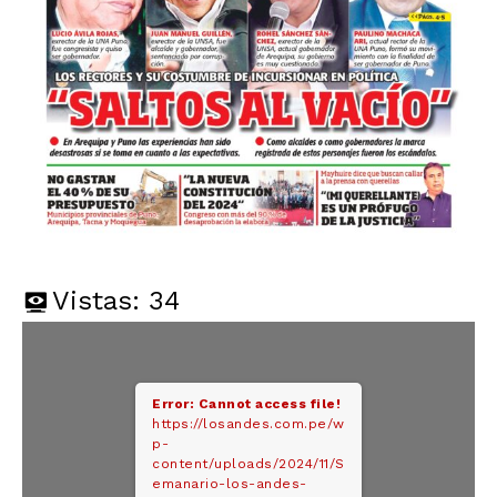
Vistas:
34
Error: Cannot access file!
https://losandes.com.pe/w
p-
content/uploads/2024/11/S
emanario-los-andes-