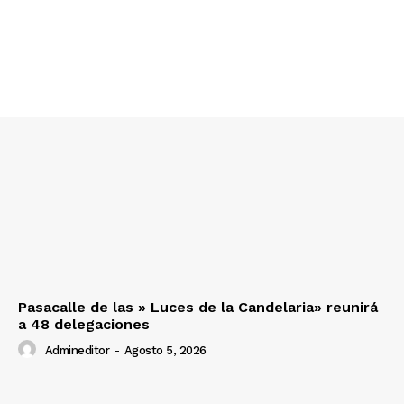
SUSCRIBETE
Diario los Andes
Nosotros
Contacto
Pasacalle de las » Luces de la Candelaria» reunirá
Prensa
a 48 delegaciones
Admineditor
-
Agosto 5, 2026