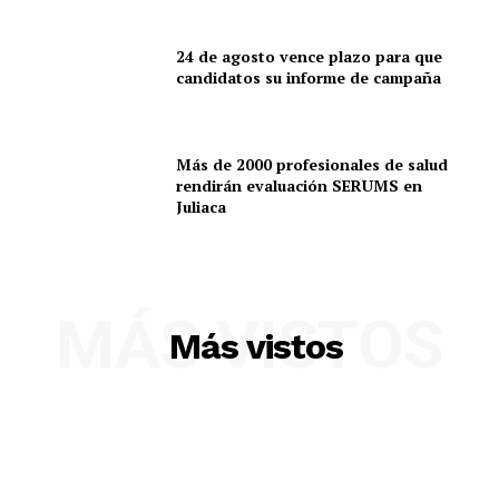
24 de agosto vence plazo para que
candidatos su informe de campaña
Más de 2000 profesionales de salud
rendirán evaluación SERUMS en
Juliaca
SUSCRIBETE
MÁS VISTOS
Más vistos
Diario los Andes
Nosotros
Contacto