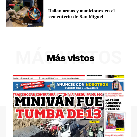
Hallan armas y municiones en el
cementerio de San Miguel
Diario los Andes
Nosotros
Contacto
MÁS VISTOS
Prensa
Más vistos