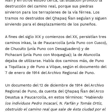
Ñan y en otros estuvo cerca, tal situación provocó la
destrucción del camino real, porque sus piedras
sirvieron para los terraplenes de la vía férrea. Los
tramos no destruidos del Qhapaq Ñan seguían y siguen
sirviendo para el desplazamiento de los puneños.
A fines del siglo XIX y comienzos del XX, persistían tres
caminos inkas, la de Paucarcolla (unía Puno con Cusco),
de Chucuito (unía Puno con Desaguadero) y de
Pichacani (unía Puno con Moquegua); la de Atuncolla
dejaba de utilizarse. Había dos caminos más, de Puno
a Tiquillaca y de Puno a Vilque, según el documento del
7 de enero de 1914 del Archivo Regional de Puno.
Un documento del 12 de diciembre de 1914 del Archivo
Regional de Puno, da cuenta del Qhapaq Ñan del Arco
Deustua a Paucarcolla, en estos términos:
“Habiendo
los individuos Pedro Incacari, N. Farfán y Tomás Ortiz,
obstruido el camino real que sale de ésta ciudad por el