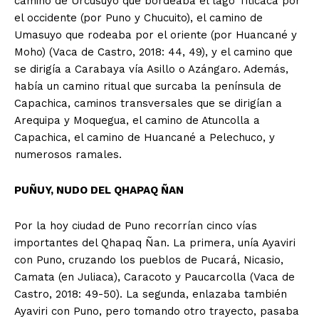
camino de Urcusuyo que bordeaba el lago Titicaca por
el occidente (por Puno y Chucuito), el camino de
Umasuyo que rodeaba por el oriente (por Huancané y
Moho) (Vaca de Castro, 2018: 44, 49), y el camino que
se dirigía a Carabaya vía Asillo o Azángaro. Además,
había un camino ritual que surcaba la península de
Capachica, caminos transversales que se dirigían a
Arequipa y Moquegua, el camino de Atuncolla a
Capachica, el camino de Huancané a Pelechuco, y
numerosos ramales.
PUÑUY, NUDO DEL QHAPAQ ÑAN
Por la hoy ciudad de Puno recorrían cinco vías
importantes del Qhapaq Ñan. La primera, unía Ayaviri
con Puno, cruzando los pueblos de Pucará, Nicasio,
Camata (en Juliaca), Caracoto y Paucarcolla (Vaca de
Castro, 2018: 49-50). La segunda, enlazaba también
Ayaviri con Puno, pero tomando otro trayecto, pasaba