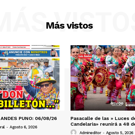
MÁS VISTO
Más vistos
 ANDES PUNO: 06/08/26
Pasacalle de las » Luces d
Candelaria» reunirá a 48 
ral
-
Agosto 6, 2026
Admineditor
-
Agosto 5, 2026