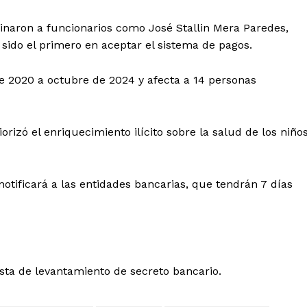
tinaron a funcionarios como José Stallin Mera Paredes,
 sido el primero en aceptar el sistema de pagos.
de 2020 a octubre de 2024 y afecta a 14 personas
rizó el enriquecimiento ilícito sobre la salud de los niño
Diario los Andes
tificará a las entidades bancarias, que tendrán 7 días
Nosotros
Contacto
Prensa
ista de levantamiento de secreto bancario.