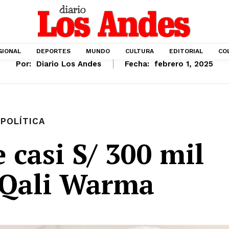
GIONAL
DEPORTES
MUNDO
CULTURA
EDITORIAL
CO
Por:
Diario Los Andes
Fecha:
febrero 1, 2025
POLÍTICA
 casi S/ 300 mil
 Qali Warma