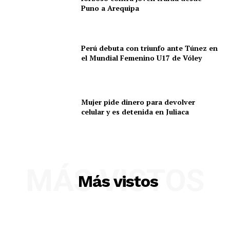
Puno a Arequipa
Perú debuta con triunfo ante Túnez en
el Mundial Femenino U17 de Vóley
Mujer pide dinero para devolver
celular y es detenida en Juliaca
SUSCRIBETE
MÁS VISTOS
Más vistos
Diario los Andes
Nosotros