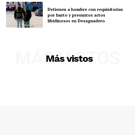
Detienen a hombre con requisitorias
por hurto y presuntos actos
libidinosos en Desaguadero
MÁS VISTOS
Más vistos
SUSCRIBETE
Diario los Andes
Nosotros
Contacto