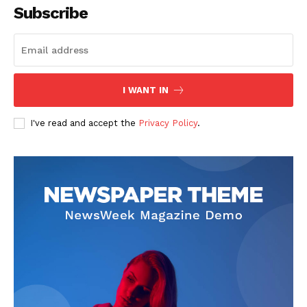
Subscribe
I WANT IN
SUSCRIBETE
I've read and accept the
Privacy Policy
.
Diario los Andes
Nosotros
Contacto
Prensa