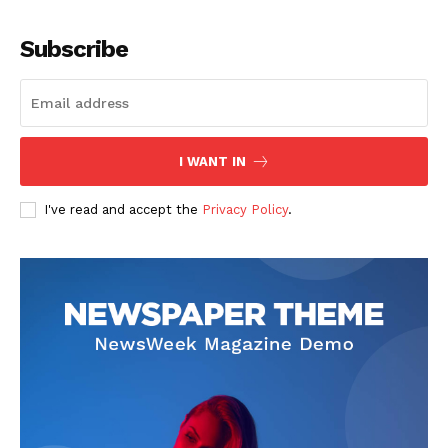
Subscribe
SUSCRIBETE
I WANT IN
I've read and accept the
Privacy Policy
.
Diario los Andes
Nosotros
Contacto
Prensa