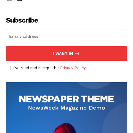
Subscribe
SUSCRIBETE
I WANT IN
I've read and accept the
Privacy Policy
.
Diario los Andes
Nosotros
Contacto
Prensa