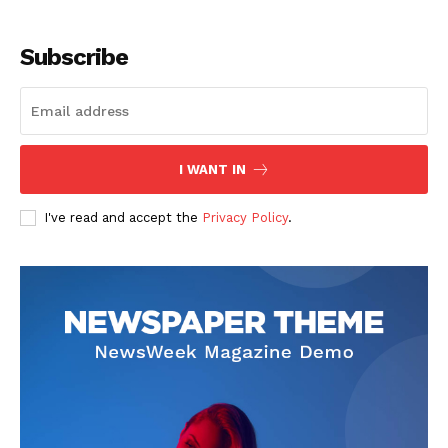
Subscribe
I WANT IN
SUSCRIBETE
I've read and accept the
Privacy Policy
.
Diario los Andes
Nosotros
Contacto
Prensa