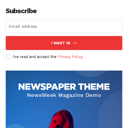
Subscribe
I WANT IN
SUSCRIBETE
I've read and accept the
Privacy Policy
.
Diario los Andes
Nosotros
Contacto
Prensa