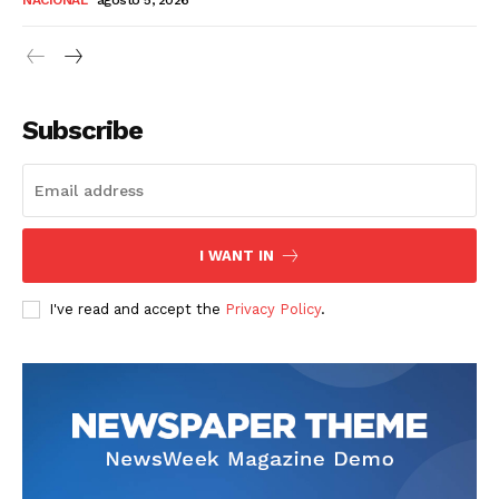
NACIONAL
agosto 5, 2026
Subscribe
SUSCRIBETE
I WANT IN
I've read and accept the
Privacy Policy
.
Diario los Andes
Nosotros
Contacto
Prensa