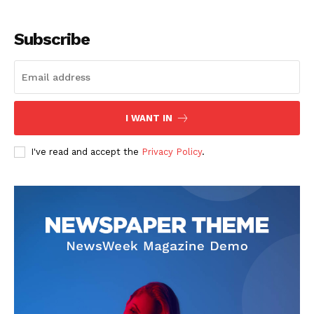
Subscribe
SUSCRIBETE
I WANT IN
I've read and accept the
Privacy Policy
.
Diario los Andes
Nosotros
Contacto
Prensa