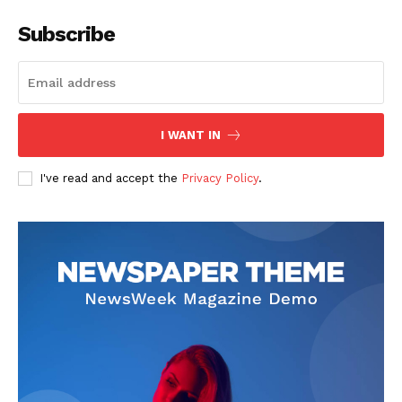
Subscribe
I WANT IN
SUSCRIBETE
I've read and accept the
Privacy Policy
.
Diario los Andes
Nosotros
Contacto
Prensa