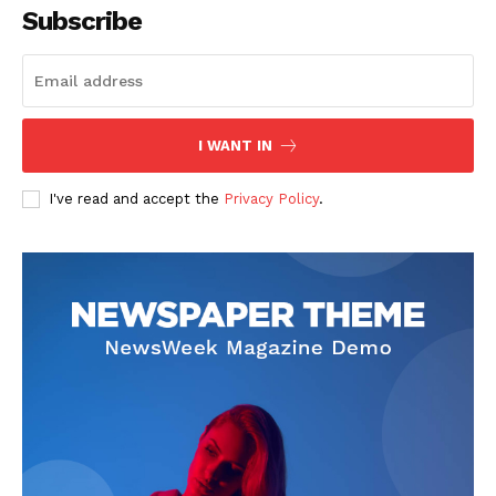
Subscribe
I WANT IN
SUSCRIBETE
I've read and accept the
Privacy Policy
.
Diario los Andes
Nosotros
Contacto
Prensa