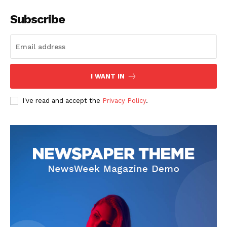
Subscribe
I WANT IN
SUSCRIBETE
I've read and accept the
Privacy Policy
.
Diario los Andes
Nosotros
Contacto
Prensa