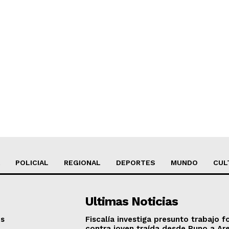
POLICIAL
REGIONAL
DEPORTES
MUNDO
CUL
Ultimas Noticias
os
Fiscalía investiga presunto trabajo f
contra joven traída desde Puno a Ar