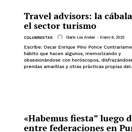
Travel advisors: la cábal
el sector turismo
Diario Los Andes
-
Enero 8, 2025
COLUMNISTAS
Diario los Andes
Escribe: Oscar Enrique Pino Ponce Contrariamente al
hábito que hacen algunos, memorizando y
Nosotros
obsesionándose con horóscopos, disfrazándos
Contacto
prendas amarillas y otras prácticas propias del.
Prensa
ETE
«Habemus fiesta” luego d
entre federaciones en P