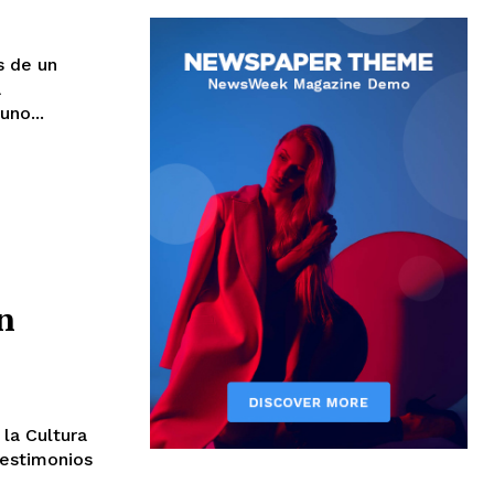
a
uno...
n
testimonios