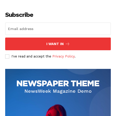
Subscribe
I WANT IN
SUSCRIBETE
I've read and accept the
Privacy Policy
.
Diario los Andes
Nosotros
Contacto
Prensa