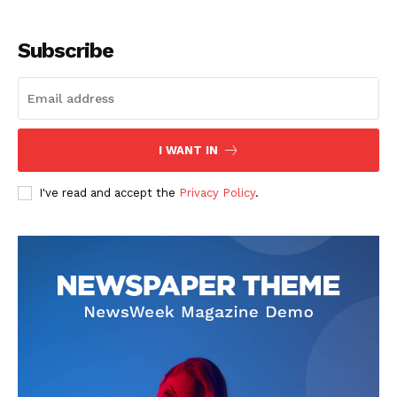
Subscribe
I WANT IN
SUSCRIBETE
I've read and accept the
Privacy Policy
.
Diario los Andes
Nosotros
Contacto
Prensa