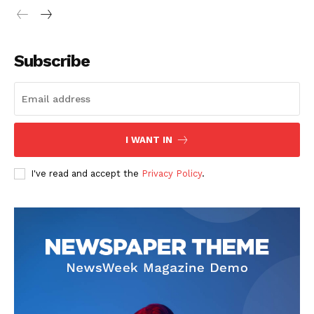
Subscribe
SUSCRIBETE
I WANT IN
I've read and accept the
Privacy Policy
.
Diario los Andes
Nosotros
Contacto
Prensa