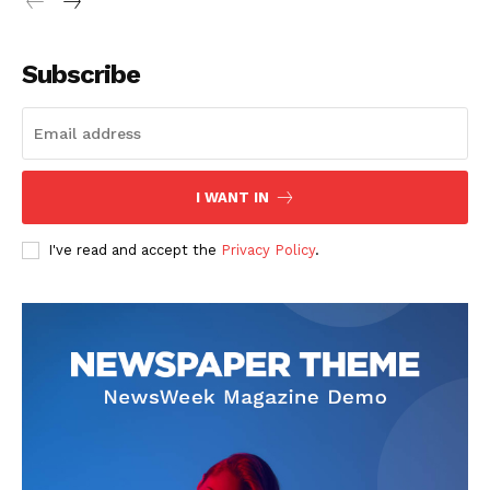
Subscribe
SUSCRIBETE
I WANT IN
I've read and accept the
Privacy Policy
.
Diario los Andes
Nosotros
Contacto
Prensa