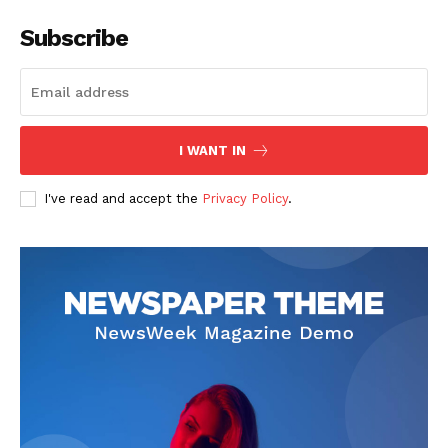
Subscribe
I WANT IN
SUSCRIBETE
I've read and accept the
Privacy Policy
.
Diario los Andes
Nosotros
Contacto
Prensa