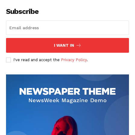
Subscribe
I WANT IN
SUSCRIBETE
I've read and accept the
Privacy Policy
.
Diario los Andes
Nosotros
Contacto
Prensa