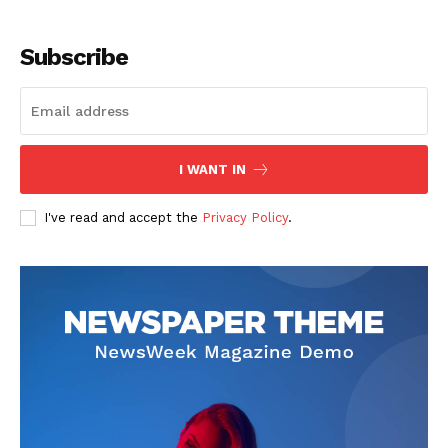
Subscribe
I WANT IN
SUSCRIBETE
I've read and accept the
Privacy Policy
.
Diario los Andes
Nosotros
Contacto
Prensa