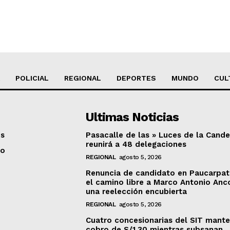
POLICIAL
REGIONAL
DEPORTES
MUNDO
CUL
Ultimas Noticias
os
Pasacalle de las » Luces de la Cande
reunirá a 48 delegaciones
to
REGIONAL
agosto 5, 2026
Renuncia de candidato en Paucarpat
el camino libre a Marco Antonio Anc
una reelección encubierta
REGIONAL
agosto 5, 2026
Cuatro concesionarias del SIT mant
cobro de S/1.30 mientras subsanan