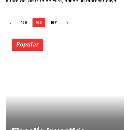
altura del distrito de Yura, donde un motocar cayó...
SUSCRIBETE
165
166
167
Diario los Andes
Popular
Nosotros
Contacto
Prensa