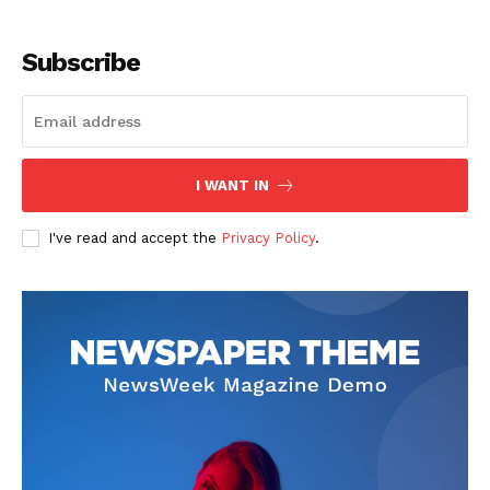
Subscribe
I WANT IN
SUSCRIBETE
I've read and accept the
Privacy Policy
.
Diario los Andes
Nosotros
Contacto
Prensa