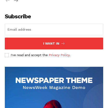
Subscribe
SUSCRIBETE
I WANT IN
I've read and accept the
Privacy Policy
.
Diario los Andes
Nosotros
Contacto
Prensa