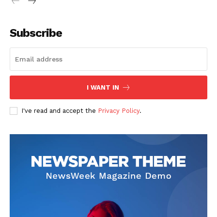
Subscribe
SUSCRIBETE
I WANT IN
I've read and accept the
Privacy Policy
.
Diario los Andes
Nosotros
Contacto
Prensa