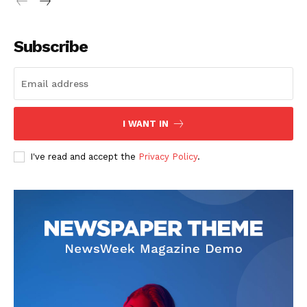
Subscribe
SUSCRIBETE
I WANT IN
I've read and accept the
Privacy Policy
.
Diario los Andes
Nosotros
Contacto
Prensa