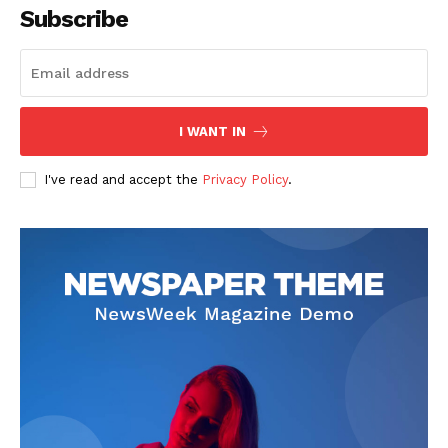
Subscribe
I WANT IN
SUSCRIBETE
I've read and accept the
Privacy Policy
.
Diario los Andes
Nosotros
Contacto
Prensa