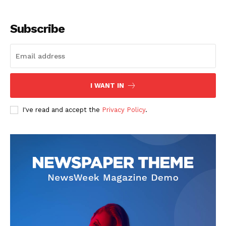
Subscribe
I WANT IN
SUSCRIBETE
I've read and accept the
Privacy Policy
.
Diario los Andes
Nosotros
Contacto
Prensa