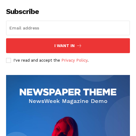
Subscribe
I WANT IN
SUSCRIBETE
I've read and accept the
Privacy Policy
.
Diario los Andes
Nosotros
Contacto
Prensa