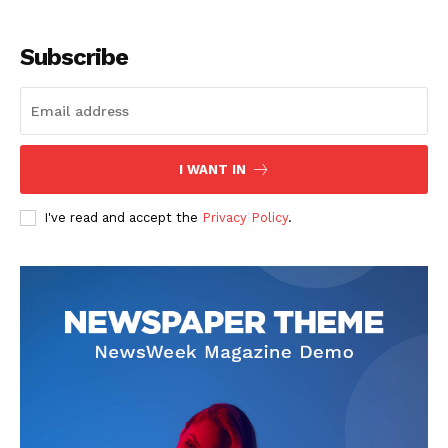
Subscribe
I WANT IN
SUSCRIBETE
I've read and accept the
Privacy Policy
.
Diario los Andes
Nosotros
Contacto
Prensa