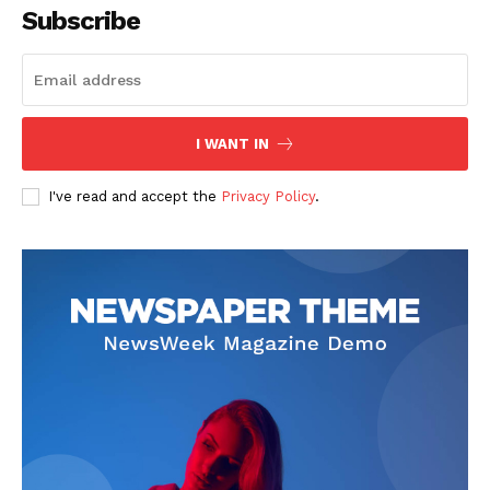
Subscribe
I WANT IN
SUSCRIBETE
I've read and accept the
Privacy Policy
.
Diario los Andes
Nosotros
Contacto
Prensa