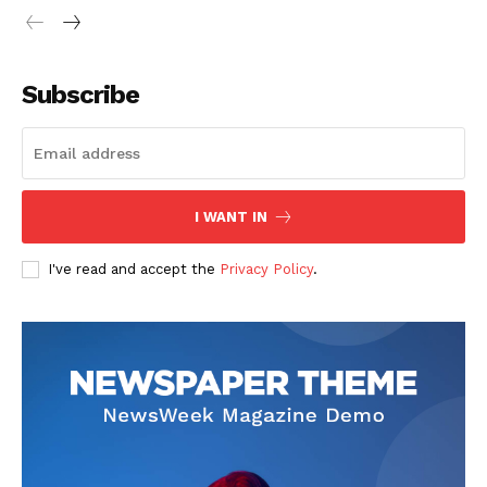
Subscribe
SUSCRIBETE
I WANT IN
I've read and accept the
Privacy Policy
.
Diario los Andes
Nosotros
Contacto
Prensa