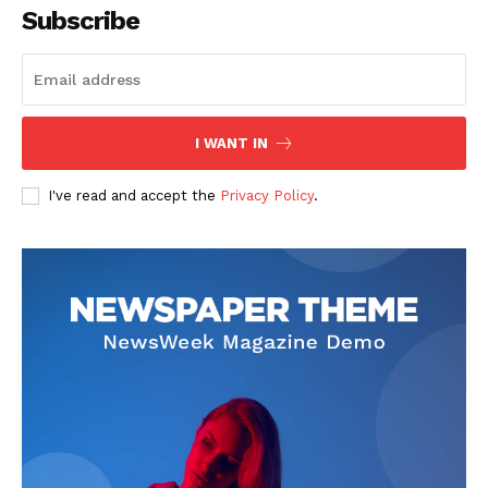
Subscribe
I WANT IN
SUSCRIBETE
I've read and accept the
Privacy Policy
.
Diario los Andes
Nosotros
Contacto
Prensa