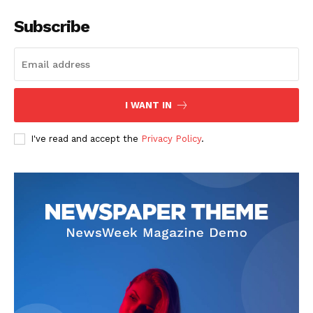
Subscribe
SUSCRIBETE
I WANT IN
I've read and accept the
Privacy Policy
.
Diario los Andes
Nosotros
Contacto
Prensa