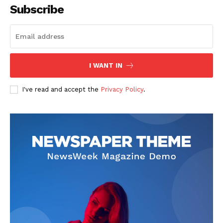
Subscribe
I WANT IN
SUSCRIBETE
I've read and accept the
Privacy Policy
.
Diario los Andes
Nosotros
Contacto
Prensa